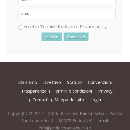
Accetto
Termini di utilizzo
e
Privacy policy
Chi siamo
Direttivo
Statuto
Convenzioni
Trasparenza
Termini e condizioni
Privacy
Contatti
Mappa del sito
Login
Copyright © 2017 - 2026 Pro Loco Panza Ischia | Piazza
San Leonardo, 1 – 80075
Forio
(NA) | email:
info@prolocopanzaischia.it